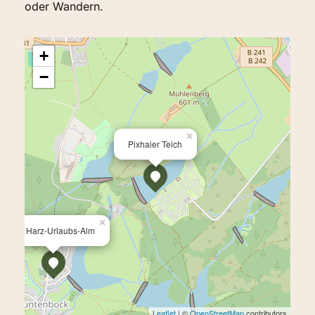
oder Wandern.
+
−
×
Pixhaier Teich
×
Die Harz-Urlaubs-Alm
Leaflet
| ©
OpenStreetMap
contributors