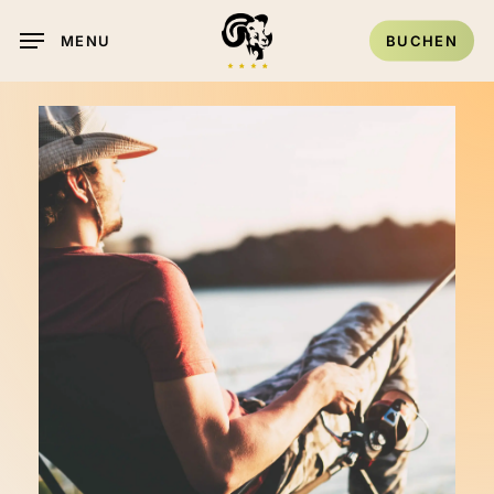
Skip
BUCHEN
MENU
to
main
content