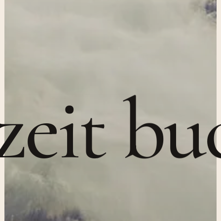
z
e
i
t
b
u