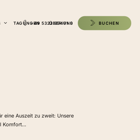
S
TAGUNGEN
+49 5323 99491 0
ÜBER UNS
B
U
C
H
E
N
r eine Auszeit zu zweit: Unsere
el Komfort…