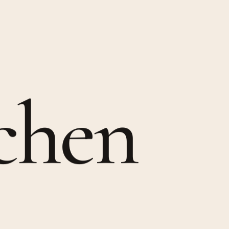
c
h
e
n