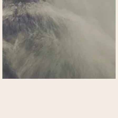
facebook
google-
instagram
plus
Buntenbock Invest GmbH & Co. KG