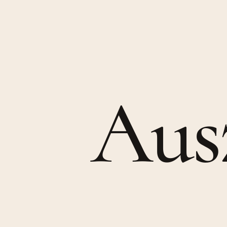
A
u
s